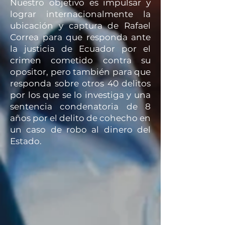
Nuestro objetivo es impulsar y
lograr internacionalmente la
ubicación y captura de Rafael
Correa para que responda ante
la justicia de Ecuador por el
crimen cometido contra su
opositor, pero también para que
responda sobre otros 40 delitos
por los que se lo investiga y una
sentencia condenatoria de 8
años por el delito de cohecho en
un caso de robo al dinero del
Estado.