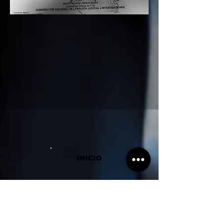
INICIO
Internacional
accion@casobalda.com