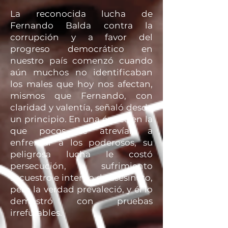
La reconocida lucha de
Fernando Balda contra la
corrupción y a favor del
progreso democrático en
nuestro país comenzó cuando
aún muchos no identificaban
los males que hoy nos afectan,
mismos que Fernando, con
claridad y valentía, señaló desde
un principio. En una época en la
que pocos se atrevían a
enfrentar a los poderosos, su
peligrosa lucha le costó
persecución, sufrimiento
secuestro e intento de asesinato,
pero la verdad prevaleció, y él lo
demostró con pruebas
irrefutables.