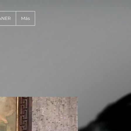
ANER
Más